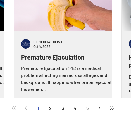
HE MEDICAL CLINIC
Oct 4, 2022
Premature Ejaculation
t in
Premature Ejaculation (PE) is a medical
e.
problem affecting men across all ages and
D
...
background. It happens when a man ejaculates
u
his semen...
t
1
2
3
4
5