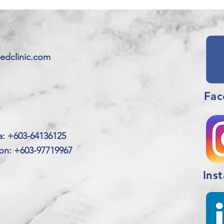
dclinic.com
Fac
a:
+603-64136125
con: +603-97719967
Ins