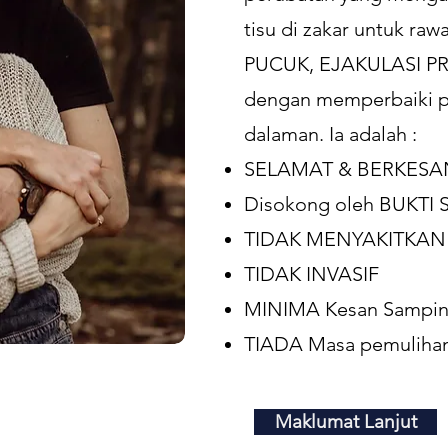
tisu di zakar untuk ra
PUCUK, EJAKULASI P
dengan memperbaiki p
dalaman. Ia adalah :
SELAMAT & BERKESA
Disokong oleh BUKTI 
TIDAK MENYAKITKAN
TIDAK INVASIF
MINIMA Kesan Sampi
TIADA Masa pemulihan
Maklumat Lanjut