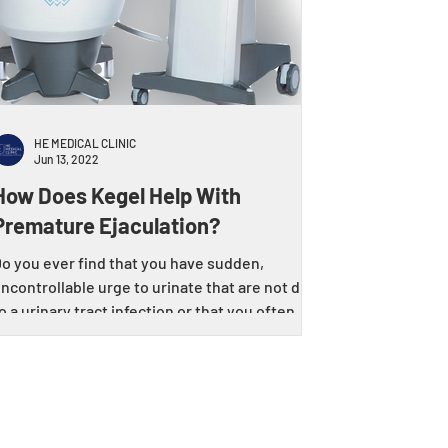
HE MEDICAL CLINIC
Jun 13, 2022
How Does Kegel Help With
Premature Ejaculation?
o you ever find that you have sudden,
ncontrollable urge to urinate that are not due
o a urinary tract infection or that you often...