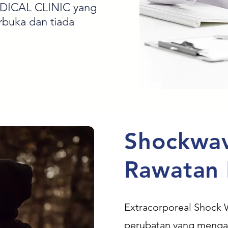
EDICAL CLINIC yang
rbuka dan tiada
Shockwav
Rawatan 
Extracorporeal Shock 
perubatan yang menga